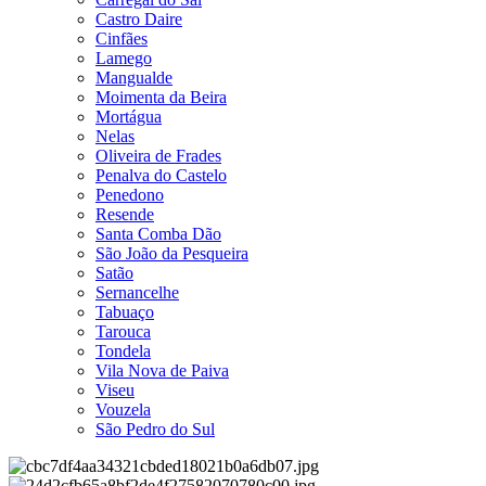
Castro Daire
Cinfães
Lamego
Mangualde
Moimenta da Beira
Mortágua
Nelas
Oliveira de Frades
Penalva do Castelo
Penedono
Resende
Santa Comba Dão
São João da Pesqueira
Satão
Sernancelhe
Tabuaço
Tarouca
Tondela
Vila Nova de Paiva
Viseu
Vouzela
São Pedro do Sul