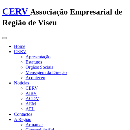
CERV
Associação Empresarial de
Região de Viseu
Home
CERV
Apresentação
Estatutos
Orgãos Sociais
Mensagem da Direção
Aconteceu
Notícias
CERV
AIRV
ACDV
AEM
AEL
Contactos
A Região
Armamar
Carregal do Sal