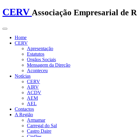
CERV
Associação Empresarial de R
Home
CERV
Apresentação
Estatutos
Orgãos Sociais
Mensagem da Direção
Aconteceu
Notícias
CERV
AIRV
ACDV
AEM
AEL
Contactos
A Região
Armamar
Carregal do Sal
Castro Daire
Cinfães