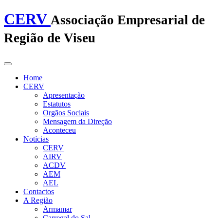
CERV
Associação Empresarial de
Região de Viseu
Home
CERV
Apresentação
Estatutos
Orgãos Sociais
Mensagem da Direção
Aconteceu
Notícias
CERV
AIRV
ACDV
AEM
AEL
Contactos
A Região
Armamar
Carregal do Sal