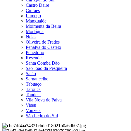
Castro Daire
Cinfães
Lamego
Mangualde
Moimenta da Beira
Mortágua
Nelas
Oliveira de Frades
Penalva do Castelo
Penedono
Resende
Santa Comba Dão
São João da Pesqueira
Satão
Sernancelhe
Tabuaço
Tarouca
Tondela
Vila Nova de Paiva
Viseu
Vouzela
São Pedro do Sul