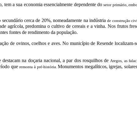
o, tem a sua economia essencialmente dependente do
setor primário, emb
 o secundário cerca de 20%, nomeadamente na indústria
de construção civi
ade agrícola, predomina o cultivo de cereais e a vinha. Nos frutos fre
ntes fontes de rendimento da população.
ção de ovinos, coelhos e aves.
No município de Resende localizam-se
e destacam na doçaria nacional, a par dos rosquilhos de
Aregos, as falac
eríodo que
Monumentos megalíticos, igrejas, solares
remonta à pré-história.