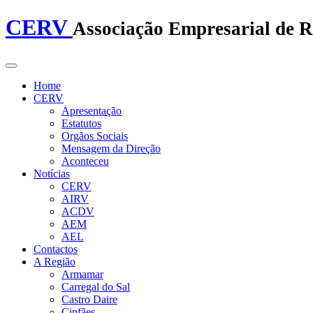
CERV
Associação Empresarial de R
Home
CERV
Apresentação
Estatutos
Orgãos Sociais
Mensagem da Direção
Aconteceu
Notícias
CERV
AIRV
ACDV
AEM
AEL
Contactos
A Região
Armamar
Carregal do Sal
Castro Daire
Cinfães